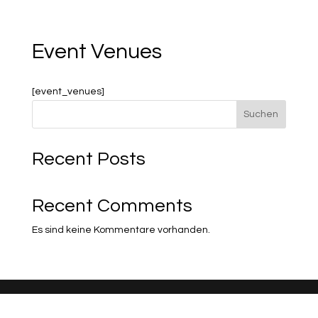
Event Venues
[event_venues]
Suchen
Recent Posts
Recent Comments
Es sind keine Kommentare vorhanden.
ว็บตรง
สล็อต
สล็อต
สล็อต